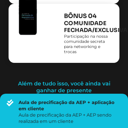
BÔNUS 04
COMUNIDADE
FECHADA/EXCLUSIVA
Participação na nossa
comunidade secreta
para networking e
trocas
Além de tudo isso, você ainda vai
ganhar de presente
Aula de precificação da AEP + aplicação
em cliente
Aula de precificação da AEP + AEP sendo
realizada em um cliente