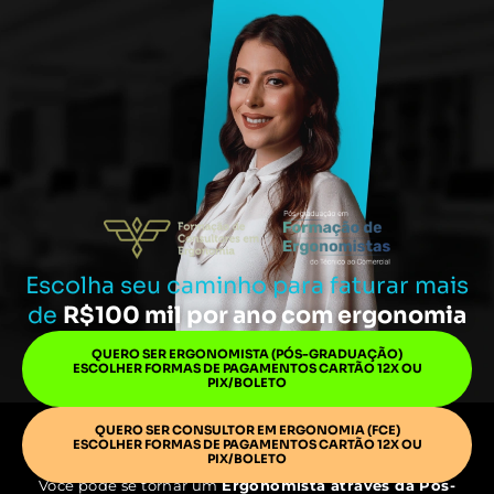
Escolha seu caminho para faturar mais
de
R$100 mil por ano com ergonomia
QUERO SER ERGONOMISTA (PÓS-GRADUAÇÃO)
ESCOLHER FORMAS DE PAGAMENTOS CARTÃO 12X OU
PIX/BOLETO
QUERO SER CONSULTOR EM ERGONOMIA (FCE)
ESCOLHER FORMAS DE PAGAMENTOS CARTÃO 12X OU
PIX/BOLETO
Você pode se tornar um
Ergonomista através da Pós-