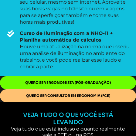
seu celular, mesmo sem internet. Aproveite
suas horas vagas no trânsito ou em viagens
para se aperfeiçoar também e torne suas
horas mais produtivas!
Curso de Iluminação com a NHO-11 +
Planilha automática de cálculos
Houve uma atualização na norma que inseriu
uma análise de iluminação no ambiente do
trabalho, e você pode realizar esse laudo e
cobrar a parte.
QUERO SER ERGONOMISTA (PÓS-GRADUAÇÃO)
QUERO SER CONSULTOR EM ERGONOMIA (FCE)
VEJA TUDO O QUE VOCÊ ESTÁ
LEVANDO
Veja tudo que está incluso e quanto realmente
vale a FCE ou na PÓS