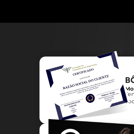
B
Mod
Tem
voc