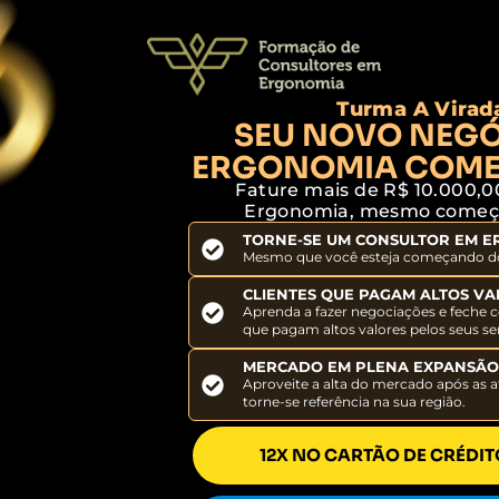
Turma A Vira
SEU NOVO NEGÓ
ERGONOMIA COMEÇ
Fature mais de R$ 10.000,
Ergonomia, mesmo começa
TORNE-SE UM CONSULTOR EM 
Mesmo que você esteja começando d
CLIENTES QUE PAGAM ALTOS V
Aprenda a fazer negociações e feche
que pagam altos valores pelos seus s
MERCADO EM PLENA EXPANSÃ
Aproveite a alta do mercado após as 
torne-se referência na sua região.
12X NO CARTÃO DE CRÉDIT