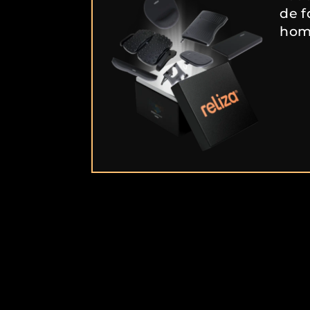
de 
home