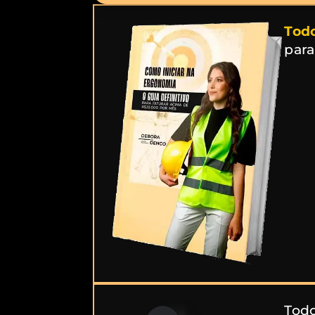
Todo
para
Tod