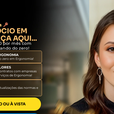
da
CIO EM
A AQUI...
00 por mês com
ndo do zero!
ERGONOMIA
o zero em Ergonomia!
ALORES
 contratos com empresas
erviços de Ergonomia!
O
atualizações das normas e
O OU À VISTA