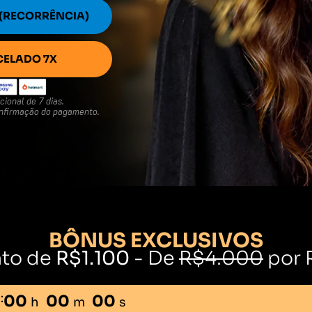
 (RECORRÊNCIA)
CELADO 7X
ional de 7 dias.
nfirmação do pagamento.
BÔNUS EXCLUSIVOS
to de
R$1.100
- De
R$4.000
por 
:
00
00
00
h
m
s