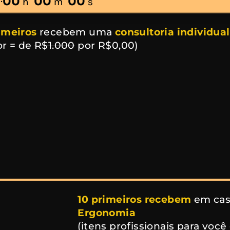
00
00
00
h
m
s
imeiros
recebem uma
consultoria individu
or = de
R$1.000
por R$0,00)
10 primeiros recebem
em cas
Ergonomia
(itens profissionais para você