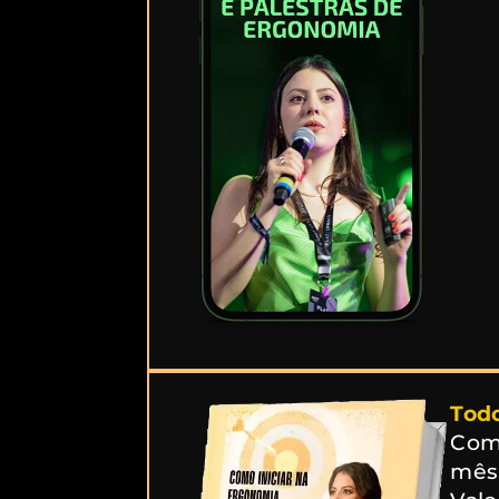
Todo
Como
mês