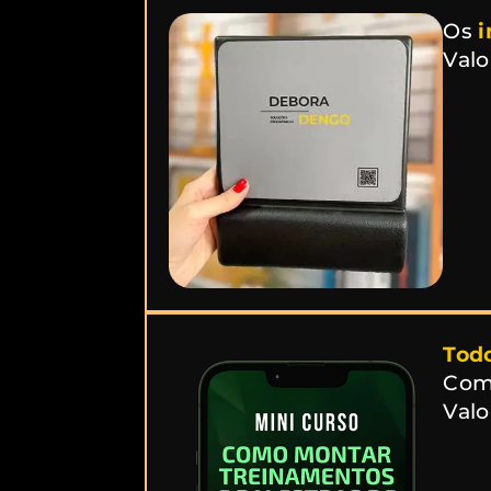
Os
i
Valo
Todo
Com
Valo