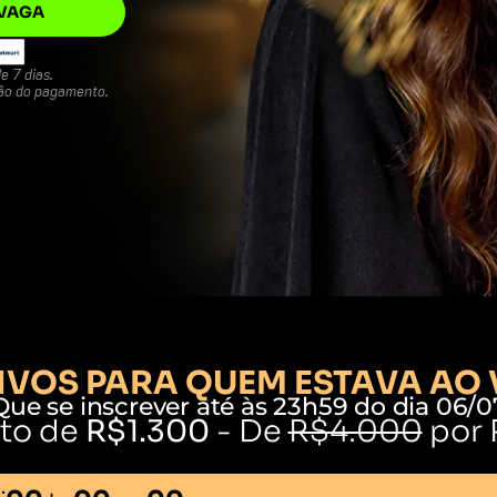
 VAGA
e 7 dias.
ão do pagamento.
VOS PARA QUEM ESTAVA AO 
Que se inscrever até às 23h59 do dia 06/0
to de
R$1.300
- De
R$4.000
por 
: