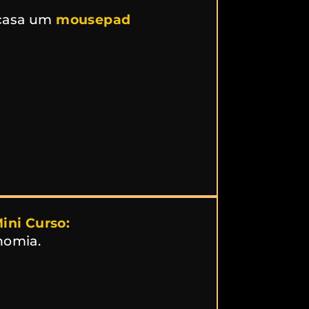
casa um
mousepad
ini Curso:
nomia.