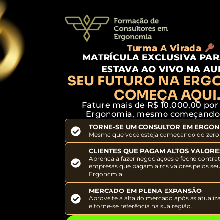
Turma A Virada
MATRÍCULA EXCLUSIVA PA
ESTAVA AO VIVO NA AU
SEU FUTURO NA ERG
COMEÇA AQUI..
Fature mais de R$ 10.000,00 po
Ergonomia, mesmo começando 
TORNE-SE UM CONSULTOR EM ERGO
Mesmo que você esteja começando do zero
CLIENTES QUE PAGAM ALTOS VALORE
Aprenda a fazer negociações e feche contr
empresas que pagam altos valores pelos seu
Ergonomia!
MERCADO EM PLENA EXPANSÃO
Aproveite a alta do mercado após as atuali
e torne-se referência na sua região.