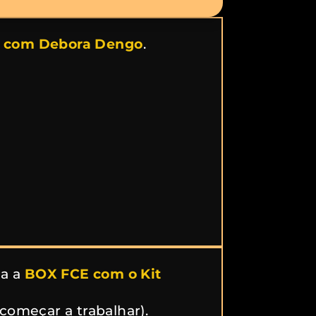
al com Debora Dengo
.
a a
BOX FCE com o Kit
 começar a trabalhar).