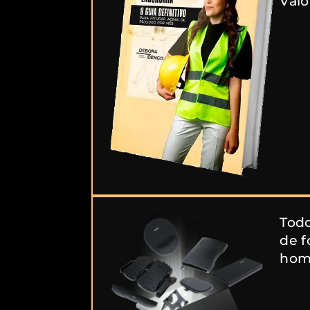
Valo
Tod
de 
home