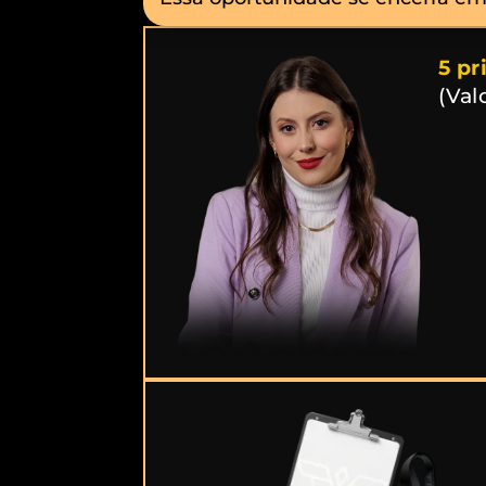
5 pr
(Val