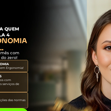
RA QUEM
LA 4
ONOMIA
.
r mês com
do zero!
NOMIA
 em Ergonomia!
S
atos com
s serviços de
zações das normas