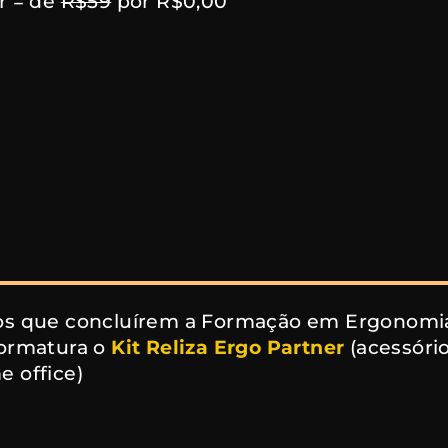
r = de
R$59
por R$0,00
os que concluírem a Formação em Ergonomi
formatura o
Kit Reliza Ergo Partner
(acessóri
 office)