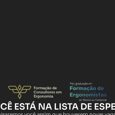
CÊ ESTÁ NA LISTA DE ESP
visaremos você assim que houverem novas vaga