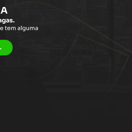
RA
agas.
se tem alguma
L